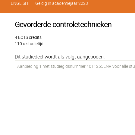
ENGLISH
Geldig in academiejaar 2223
Gevorderde controletechnieken
4 ECTS credits
110 u studietijd
Dit studiedeel wordt als volgt aangeboden:
Aanbieding 1 met studiegidsnummer 4011255ENR voor alle stud