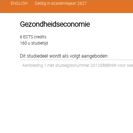
ENGLISH
Geldig in academiejaar 2627
Gezondheidseconomie
6 ECTS credits
160 u studietijd
Dit studiedeel wordt als volgt aangeboden:
Aanbieding 1 met studiegidsnummer 2012088BNW voor werks