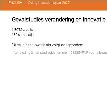
ENGLISH
Geldig in academiejaar 2627
Gevalstudies verandering en innovatie
6 ECTS credits
180 u studietijd
Dit studiedeel wordt als volgt aangeboden:
Aanbieding 2 met studiegidsnummer 4012354FNR voor alle stude