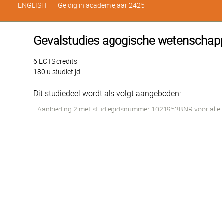
ENGLISH
Geldig in academiejaar 2425
Gevalstudies agogische wetenschap
6 ECTS credits
180 u studietijd
Dit studiedeel wordt als volgt aangeboden:
Aanbieding 2 met studiegidsnummer 1021953BNR voor alle st