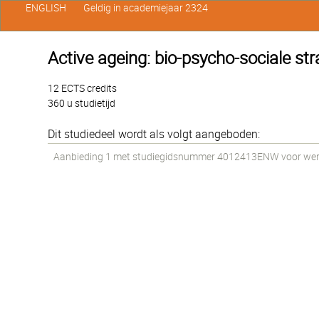
ENGLISH
Geldig in academiejaar 2324
Active ageing: bio-psycho-sociale str
12 ECTS credits
360 u studietijd
Dit studiedeel wordt als volgt aangeboden:
Aanbieding 1 met studiegidsnummer 4012413ENW voor werkst