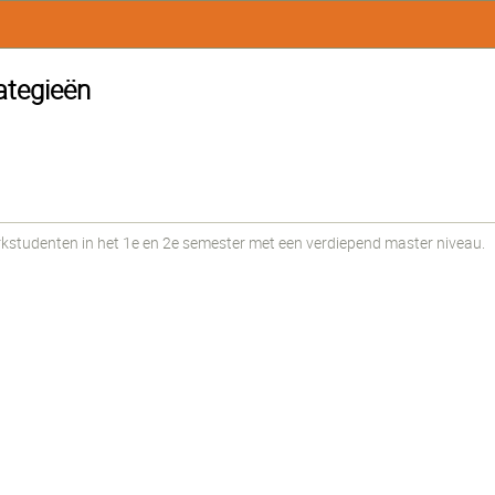
ategieën
udenten in het 1e en 2e semester met een verdiepend master niveau.