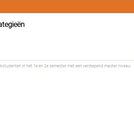
ategieën
udenten in het 1e en 2e semester met een verdiepend master niveau.