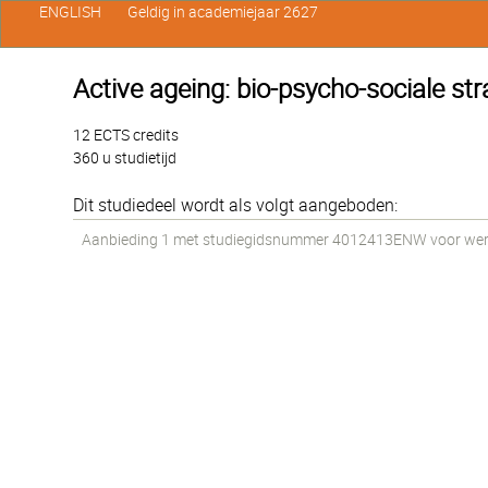
ENGLISH
Geldig in academiejaar 2627
Active ageing: bio-psycho-sociale str
12 ECTS credits
360 u studietijd
Dit studiedeel wordt als volgt aangeboden:
Aanbieding 1 met studiegidsnummer 4012413ENW voor werkst