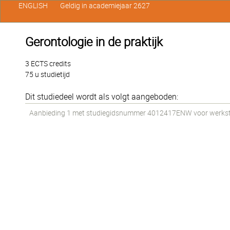
ENGLISH
Geldig in academiejaar 2627
Gerontologie in de praktijk
3 ECTS credits
75 u studietijd
Dit studiedeel wordt als volgt aangeboden:
Aanbieding 1 met studiegidsnummer 4012417ENW voor werkstud