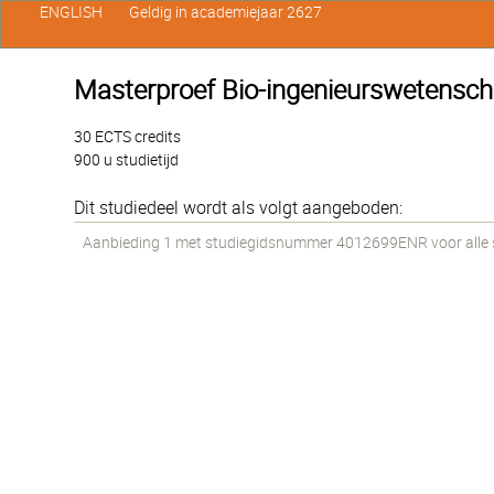
ENGLISH
Geldig in academiejaar 2627
Masterproef Bio-ingenieurswetensc
30 ECTS credits
900 u studietijd
Dit studiedeel wordt als volgt aangeboden:
Aanbieding 1 met studiegidsnummer 4012699ENR voor alle st