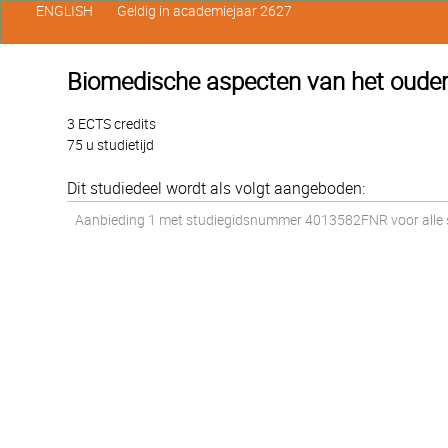
ENGLISH
Geldig in academiejaar 2627
Biomedische aspecten van het oude
3 ECTS credits
75 u studietijd
Dit studiedeel wordt als volgt aangeboden:
Aanbieding 1 met studiegidsnummer 4013582FNR voor alle st