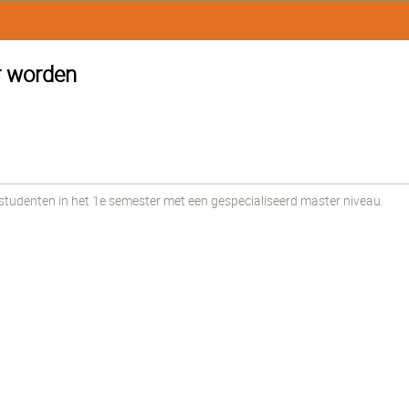
r worden
udenten in het 1e semester met een gespecialiseerd master niveau.