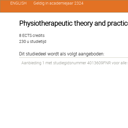
ENGLISH
Geldig in academiejaar 2324
Physiotherapeutic theory and practice
8 ECTS credits
230 u studietijd
Dit studiedeel wordt als volgt aangeboden:
Aanbieding 1 met studiegidsnummer 4013609FNR voor alle st