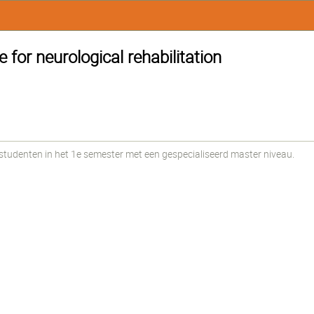
 for neurological rehabilitation
udenten in het 1e semester met een gespecialiseerd master niveau.