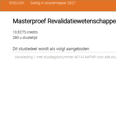
ENGLISH
Geldig in academiejaar 2627
Masterproef Revalidatiewetenschappen 
10 ECTS credits
280 u studietijd
Dit studiedeel wordt als volgt aangeboden:
Aanbieding 1 met studiegidsnummer 4014144FNR voor alle stude