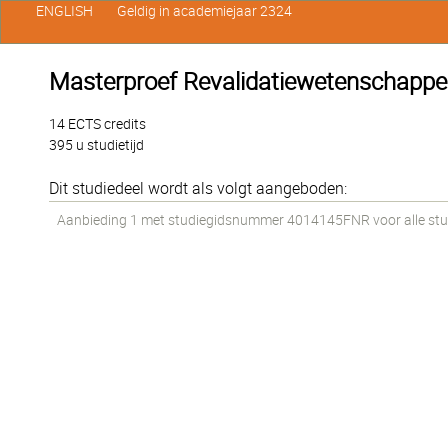
ENGLISH
Geldig in academiejaar 2324
Masterproef Revalidatiewetenschappen 
14 ECTS credits
395 u studietijd
Dit studiedeel wordt als volgt aangeboden:
Aanbieding 1 met studiegidsnummer 4014145FNR voor alle stude