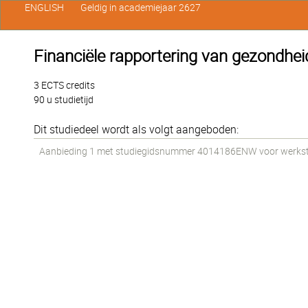
ENGLISH
Geldig in academiejaar 2627
Financiële rapportering van gezondheid
3 ECTS credits
90 u studietijd
Dit studiedeel wordt als volgt aangeboden:
Aanbieding 1 met studiegidsnummer 4014186ENW voor werkstud