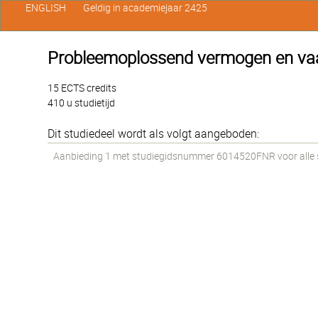
ENGLISH
Geldig in academiejaar 2425
Probleemoplossend vermogen en vaar
15 ECTS credits
410 u studietijd
Dit studiedeel wordt als volgt aangeboden:
Aanbieding 1 met studiegidsnummer 6014520FNR voor alle st