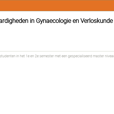
digheden in Gynaecologie en Verloskunde -
udenten in het 1e en 2e semester met een gespecialiseerd master nivea