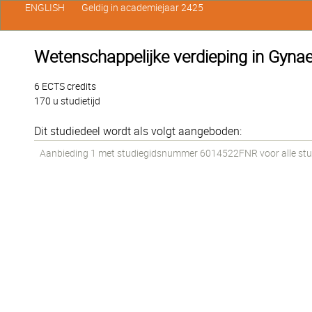
ENGLISH
Geldig in academiejaar 2425
Wetenschappelijke verdieping in Gynae
6 ECTS credits
170 u studietijd
Dit studiedeel wordt als volgt aangeboden:
Aanbieding 1 met studiegidsnummer 6014522FNR voor alle stude