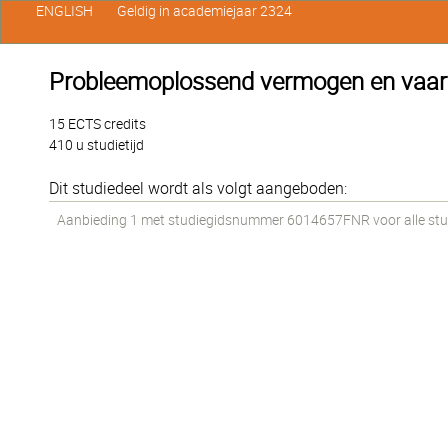
ENGLISH
Geldig in academiejaar 2324
Probleemoplossend vermogen en vaard
15 ECTS credits
410 u studietijd
Dit studiedeel wordt als volgt aangeboden:
Aanbieding 1 met studiegidsnummer 6014657FNR voor alle stude