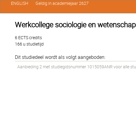
ENGLISH
Geldig in academiejaar 2627
Werkcollege sociologie en wetenschap
6 ECTS credits
166 u studietijd
Dit studiedeel wordt als volgt aangeboden:
Aanbieding 2 met studiegidsnummer 1015059ANR voor alle stude