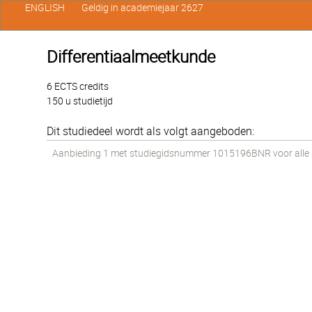
ENGLISH
Geldig in academiejaar 2627
Differentiaalmeetkunde
6 ECTS credits
150 u studietijd
Dit studiedeel wordt als volgt aangeboden:
Aanbieding 1 met studiegidsnummer 1015196BNR voor alle st