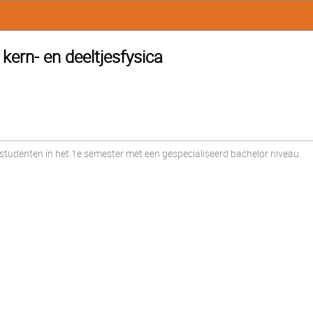
 kern- en deeltjesfysica
udenten in het 1e semester met een gespecialiseerd bachelor niveau.