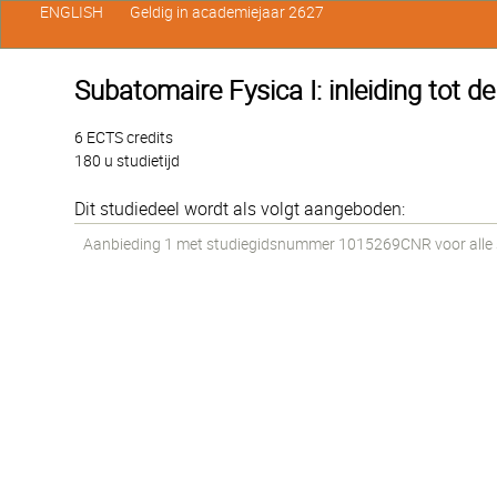
ENGLISH
Geldig in academiejaar 2627
Subatomaire Fysica I: inleiding tot de
6 ECTS credits
180 u studietijd
Dit studiedeel wordt als volgt aangeboden:
Aanbieding 1 met studiegidsnummer 1015269CNR voor alle st