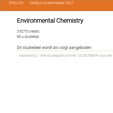
ENGLISH
Geldig in academiejaar 2627
Environmental Chemistry
3 ECTS credits
90 u studietijd
Dit studiedeel wordt als volgt aangeboden:
Aanbieding 1 met studiegidsnummer 1023678BNR voor alle st