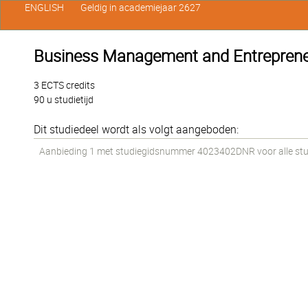
ENGLISH
Geldig in academiejaar 2627
Business Management and Entreprene
3 ECTS credits
90 u studietijd
Dit studiedeel wordt als volgt aangeboden:
Aanbieding 1 met studiegidsnummer 4023402DNR voor alle stude