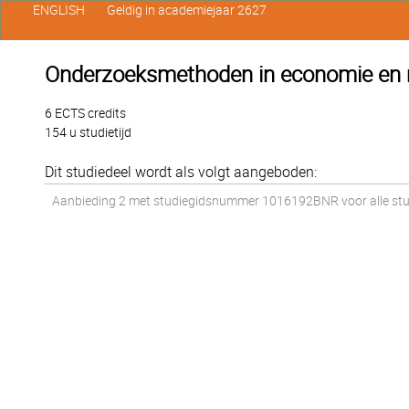
ENGLISH
Geldig in academiejaar 2627
Onderzoeksmethoden in economie e
6 ECTS credits
154 u studietijd
Dit studiedeel wordt als volgt aangeboden:
Aanbieding 2 met studiegidsnummer 1016192BNR voor alle stude