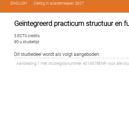
ENGLISH
Geldig in academiejaar 2627
Geïntegreerd practicum structuur en fu
3 ECTS credits
90 u studietijd
Dit studiedeel wordt als volgt aangeboden:
Aanbieding 1 met studiegidsnummer 4016678ENR voor alle stud