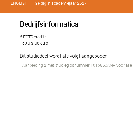
ENGLISH
Geldig in academiejaar 2627
Bedrijfsinformatica
6 ECTS credits
160 u studietijd
Dit studiedeel wordt als volgt aangeboden:
Aanbieding 2 met studiegidsnummer 1016850ANR voor alle st