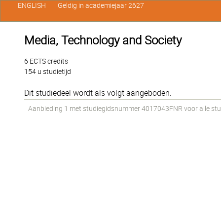
ENGLISH
Geldig in academiejaar 2627
Media, Technology and Society
6 ECTS credits
154 u studietijd
Dit studiedeel wordt als volgt aangeboden:
Aanbieding 1 met studiegidsnummer 4017043FNR voor alle stude