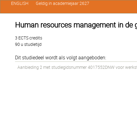
ENGLISH
Geldig in academiejaar 2627
Human resources management in de 
3 ECTS credits
90 u studietijd
Dit studiedeel wordt als volgt aangeboden:
Aanbieding 2 met studiegidsnummer 4017552DNW voor werkstud