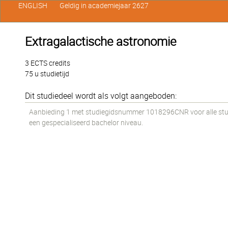
ENGLISH
Geldig in academiejaar 2627
Extragalactische astronomie
3 ECTS credits
75 u studietijd
Dit studiedeel wordt als volgt aangeboden:
Aanbieding 1 met studiegidsnummer 1018296CNR voor alle stud
een gespecialiseerd bachelor niveau.