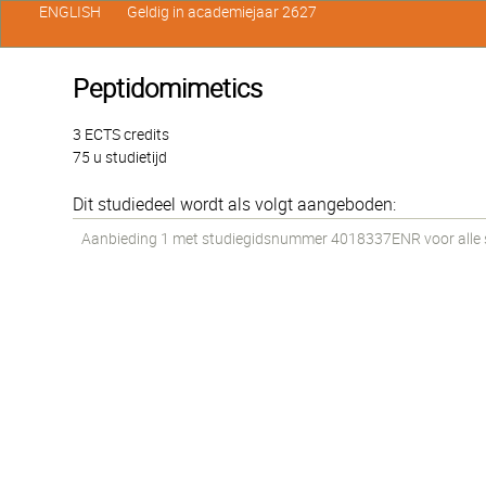
ENGLISH
Geldig in academiejaar 2627
Peptidomimetics
3 ECTS credits
75 u studietijd
Dit studiedeel wordt als volgt aangeboden:
Aanbieding 1 met studiegidsnummer 4018337ENR voor alle s