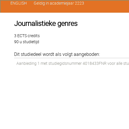
ENGLISH
Geldig in academiejaar 2223
Journalistieke genres
3 ECTS credits
90 u studietijd
Dit studiedeel wordt als volgt aangeboden:
Aanbieding 1 met studiegidsnummer 4018433FNR voor alle stude