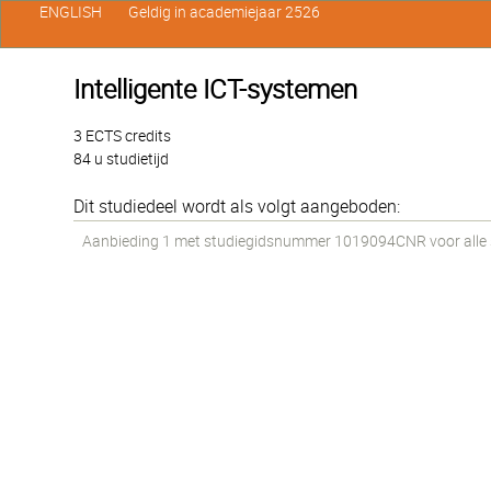
ENGLISH
Geldig in academiejaar 2526
Intelligente ICT-systemen
3 ECTS credits
84 u studietijd
Dit studiedeel wordt als volgt aangeboden:
Aanbieding 1 met studiegidsnummer 1019094CNR voor alle st