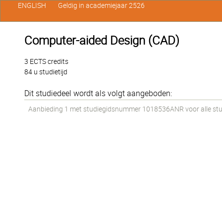
ENGLISH
Geldig in academiejaar 2526
Computer-aided Design (CAD)
3 ECTS credits
84 u studietijd
Dit studiedeel wordt als volgt aangeboden:
Aanbieding 1 met studiegidsnummer 1018536ANR voor alle stude