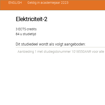
ENGLISH
Geldig in academiejaar 2223
Elektriciteit-2
3 ECTS credits
84 u studietijd
Dit studiedeel wordt als volgt aangeboden:
Aanbieding 1 met studiegidsnummer 1018550ANR voor alle st