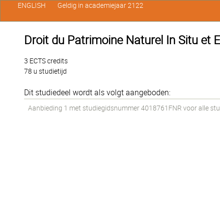
ENGLISH
Geldig in academiejaar 2122
Droit du Patrimoine Naturel In Situ et E
3 ECTS credits
78 u studietijd
Dit studiedeel wordt als volgt aangeboden:
Aanbieding 1 met studiegidsnummer 4018761FNR voor alle stude