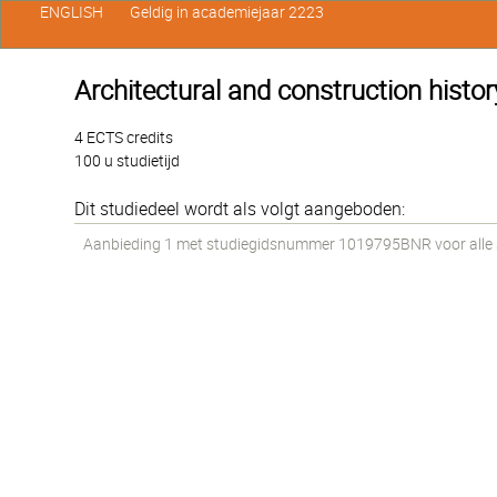
ENGLISH
Geldig in academiejaar 2223
Architectural and construction histor
4 ECTS credits
100 u studietijd
Dit studiedeel wordt als volgt aangeboden:
Aanbieding 1 met studiegidsnummer 1019795BNR voor alle st