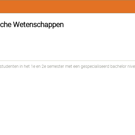
sche Wetenschappen
udenten in het 1e en 2e semester met een gespecialiseerd bachelor nive