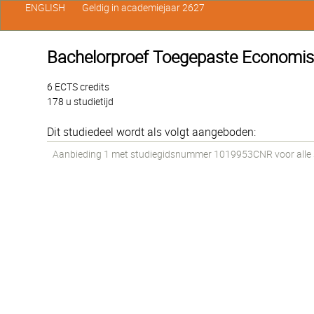
ENGLISH
Geldig in academiejaar 2627
Bachelorproef Toegepaste Economi
6 ECTS credits
178 u studietijd
Dit studiedeel wordt als volgt aangeboden:
Aanbieding 1 met studiegidsnummer 1019953CNR voor alle st