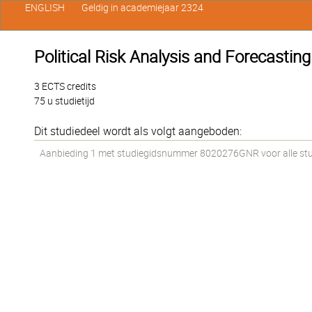
ENGLISH
Geldig in academiejaar 2324
Political Risk Analysis and Forecasting
3 ECTS credits
75 u studietijd
Dit studiedeel wordt als volgt aangeboden:
Aanbieding 1 met studiegidsnummer 8020276GNR voor alle stude