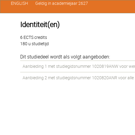
ENGLISH
Geldig in academiejaar 2627
Identiteit(en)
6 ECTS credits
180 u studietijd
Dit studiedeel wordt als volgt aangeboden:
Aanbieding 1 met studiegidsnummer 1020819ANW voor werkst
Aanbieding 2 met studiegidsnummer 1020820ANR voor alle st