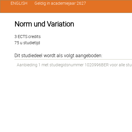
ENGLISH
Geldig in academiejaar 2627
Norm und Variation
3 ECTS credits
75 u studietijd
Dit studiedeel wordt als volgt aangeboden:
Aanbieding 1 met studiegidsnummer 1020996BER voor alle stude