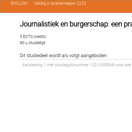
ENGLISH
Geldig in academiejaar 2223
Journalistiek en burgerschap: een pr
3 ECTS credits
90 u studietijd
Dit studiedeel wordt als volgt aangeboden:
Aanbieding 1 met studiegidsnummer 1021050BNR voor alle st