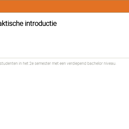
aktische introductie
udenten in het 2e semester met een verdiepend bachelor niveau.