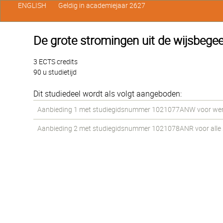
ENGLISH
Geldig in academiejaar 2627
De grote stromingen uit de wijsbegee
3 ECTS credits
90 u studietijd
Dit studiedeel wordt als volgt aangeboden:
Aanbieding 1 met studiegidsnummer 1021077ANW voor werkst
Aanbieding 2 met studiegidsnummer 1021078ANR voor alle st