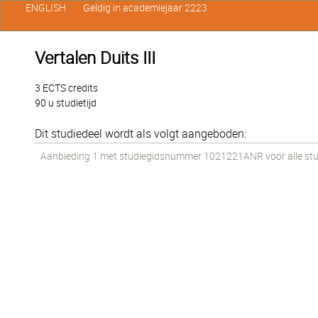
ENGLISH
Geldig in academiejaar 2223
Vertalen Duits III
3 ECTS credits
90 u studietijd
Dit studiedeel wordt als volgt aangeboden:
Aanbieding 1 met studiegidsnummer 1021221ANR voor alle stude