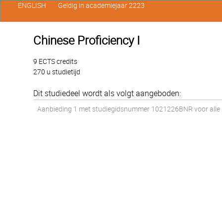
ENGLISH
Geldig in academiejaar 2223
Chinese Proficiency I
9 ECTS credits
270 u studietijd
Dit studiedeel wordt als volgt aangeboden:
Aanbieding 1 met studiegidsnummer 1021226BNR voor alle st