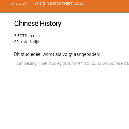
ENGLISH
Geldig in academiejaar 2627
Chinese History
3 ECTS credits
90 u studietijd
Dit studiedeel wordt als volgt aangeboden:
Aanbieding 1 met studiegidsnummer 1021230BNR voor alle stud