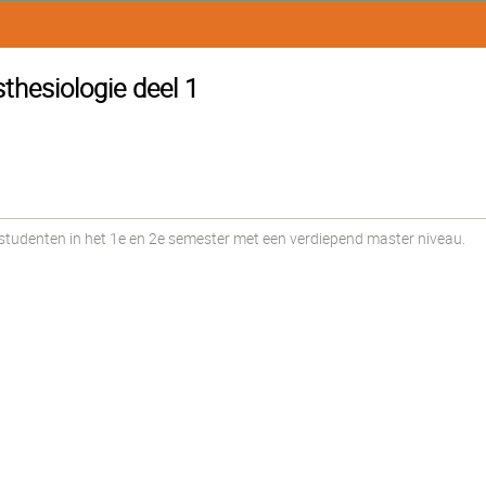
thesiologie deel 1
udenten in het 1e en 2e semester met een verdiepend master niveau.