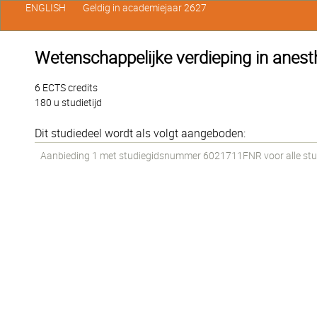
ENGLISH
Geldig in academiejaar 2627
Wetenschappelijke verdieping in anesth
6 ECTS credits
180 u studietijd
Dit studiedeel wordt als volgt aangeboden:
Aanbieding 1 met studiegidsnummer 6021711FNR voor alle stude