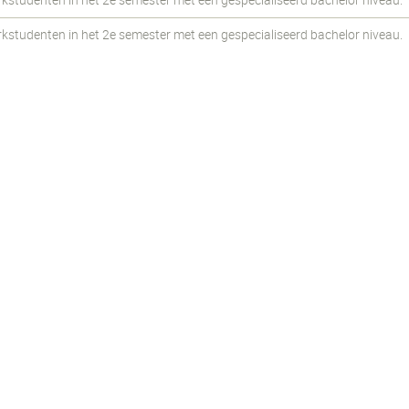
udenten in het 2e semester met een gespecialiseerd bachelor niveau.
udenten in het 2e semester met een gespecialiseerd bachelor niveau.