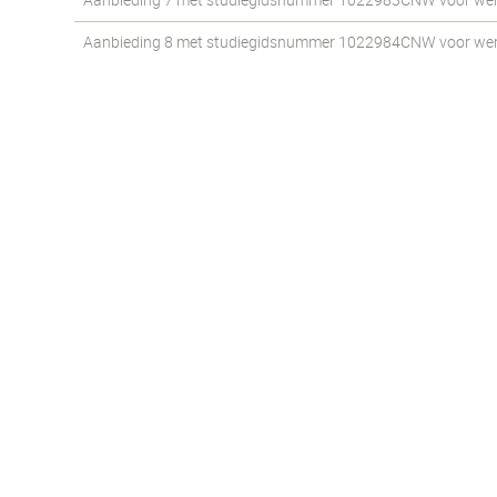
Aanbieding 7 met studiegidsnummer 1022983CNW voor werkst
Aanbieding 8 met studiegidsnummer 1022984CNW voor werkst