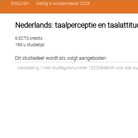
ENGLISH
Geldig in academiejaar 2526
Nederlands: taalperceptie en taalattit
6 ECTS credits
180 u studietijd
Dit studiedeel wordt als volgt aangeboden:
Aanbieding 1 met studiegidsnummer 1022084BNR voor alle stud