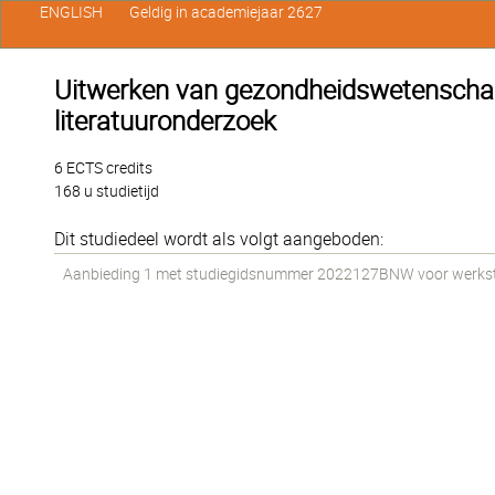
ENGLISH
Geldig in academiejaar 2627
Uitwerken van gezondheidswetenschapp
literatuuronderzoek
6 ECTS credits
168 u studietijd
Dit studiedeel wordt als volgt aangeboden:
Aanbieding 1 met studiegidsnummer 2022127BNW voor werkstud