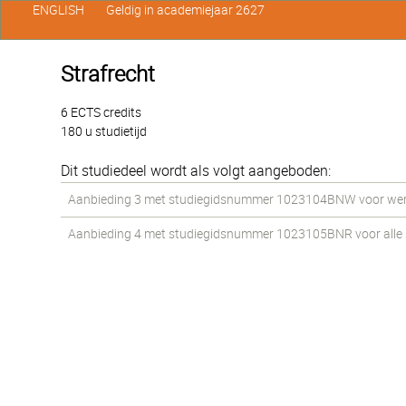
ENGLISH
Geldig in academiejaar 2627
Strafrecht
6 ECTS credits
180 u studietijd
Dit studiedeel wordt als volgt aangeboden:
Aanbieding 3 met studiegidsnummer 1023104BNW voor werks
Aanbieding 4 met studiegidsnummer 1023105BNR voor alle st