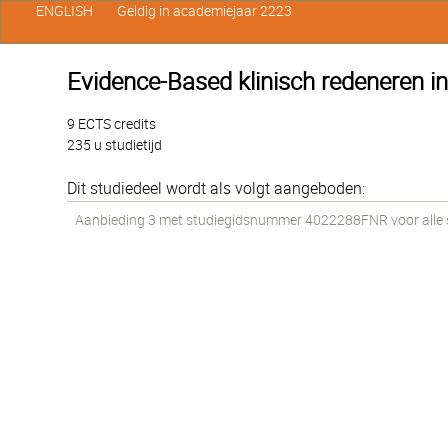
ENGLISH
Geldig in academiejaar 2223
Evidence-Based klinisch redeneren i
9 ECTS credits
235 u studietijd
Dit studiedeel wordt als volgt aangeboden:
Aanbieding 3 met studiegidsnummer 4022288FNR voor alle st