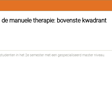
n de manuele therapie: bovenste kwadrant
udenten in het 2e semester met een gespecialiseerd master niveau.